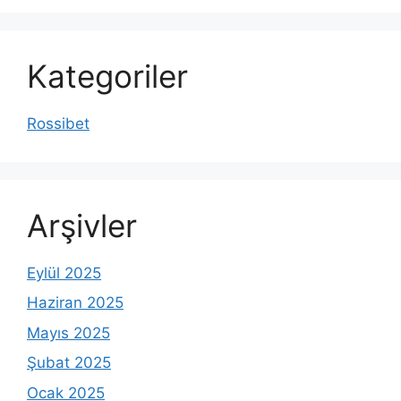
Kategoriler
Rossibet
Arşivler
Eylül 2025
Haziran 2025
Mayıs 2025
Şubat 2025
Ocak 2025