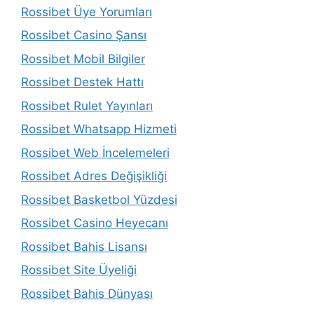
Rossibet Üye Yorumları
Rossibet Casino Şansı
Rossibet Mobil Bilgiler
Rossibet Destek Hattı
Rossibet Rulet Yayınları
Rossibet Whatsapp Hizmeti
Rossibet Web İncelemeleri
Rossibet Adres Değişikliği
Rossibet Basketbol Yüzdesi
Rossibet Casino Heyecanı
Rossibet Bahis Lisansı
Rossibet Site Üyeliği
Rossibet Bahis Dünyası