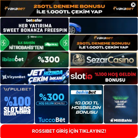
×
ROSSIBET GİRİŞ İÇİN TIKLAYINIZ!