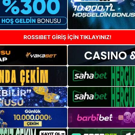
ROSSIBET GİRİŞ İÇİN TIKLAYINIZ!