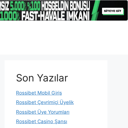
Son Yazılar
Rossibet Mobil Giriş
Rossibet Çevrimiçi Üyelik
Rossibet Üye Yorumları
Rossibet Casino Şansı