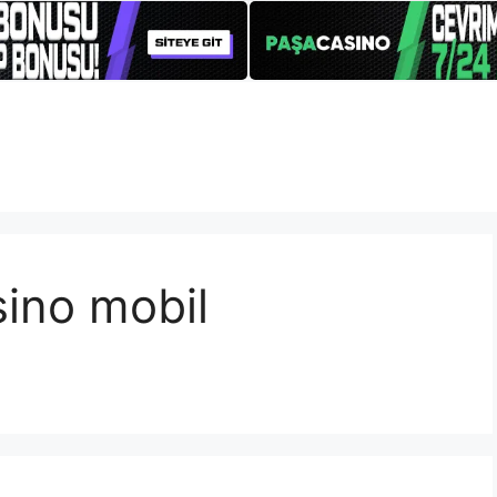
sino mobil