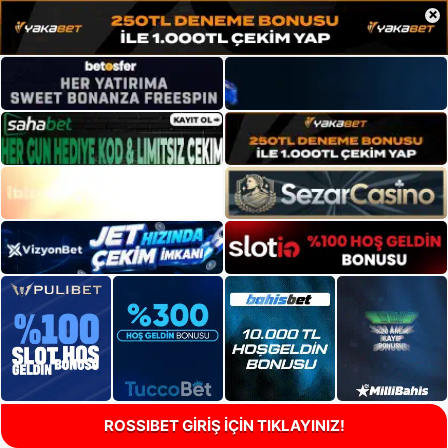
×
ROSSIBET GİRİŞ İÇİN TIKLAYINIZ!