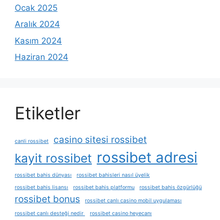
Ocak 2025
Aralık 2024
Kasım 2024
Haziran 2024
Etiketler
casino sitesi rossibet
canli rossibet
rossibet adresi
kayit rossibet
rossibet bahis dünyası
rossibet bahisleri nasıl üyelik
rossibet bahis lisansı
rossibet bahis platformu
rossibet bahis özgürlüğü
rossibet bonus
rossibet canlı casino mobil uygulaması
rossibet canlı desteği nedir
rossibet casino heyecanı