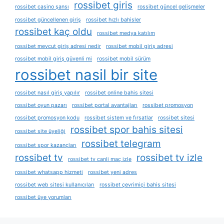
rossibet giris
rossibet casino şansı
rossibet güncel gelişmeler
rossibet güncellenen giriş
rossibet hızlı bahisler
rossibet kaç oldu
rossibet medya katılım
rossibet mevcut giriş adresi nedir
rossibet mobil giriş adresi
rossibet mobil giriş güvenli mi
rossibet mobil sürüm
rossibet nasil bir site
rossibet nasıl giriş yapılır
rossibet online bahis sitesi
rossibet oyun pazarı
rossibet portal avantajları
rossibet promosyon
rossibet promosyon kodu
rossibet sistem ve fırsatlar
rossibet sitesi
rossibet spor bahis sitesi
rossibet site üyeliği
rossibet telegram
rossibet spor kazançları
rossibet tv
rossibet tv izle
rossibet tv canli maç izle
rossibet whatsapp hizmeti
rossibet yeni adres
rossibet web sitesi kullanıcıları
rossibet çevrimiçi bahis sitesi
rossibet üye yorumları