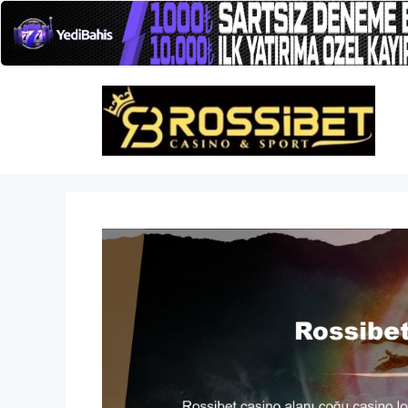
İçeriğe
atla