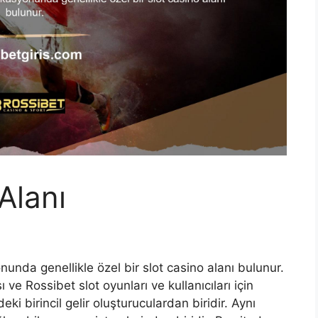
Alanı
unda genellikle özel bir slot casino alanı bulunur.
e Rossibet slot oyunları ve kullanıcıları için
eki birincil gelir oluşturuculardan biridir. Aynı