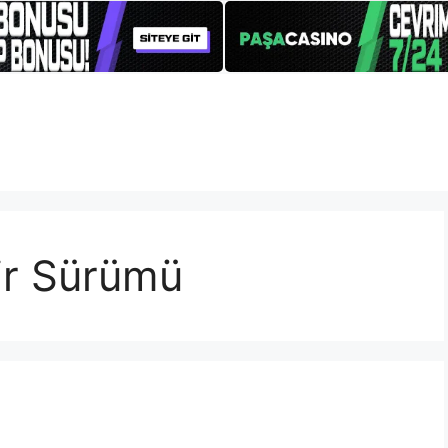
ir Sürümü