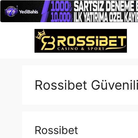
İçeriğe
atla
Rossibet Güvenil
Rossibet