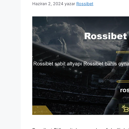
Haziran 2, 2024
yazar
Rossibet