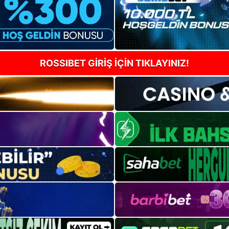
ROSSIBET GİRİŞ İÇİN TIKLAYINIZ!